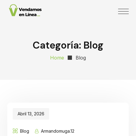
Skip
to
content
Categoría:
Blog
Home
Blog
Abril 13, 2026
Blog
Armandomuga.12